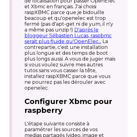
de localisation pour passer OpenElec
et Xbmc en français. J'ai choisi
raspXBMC parce que je bidouille
beacoup et qu'openelec est trop
fermé (pas d'apt-get ni de yum, il n'y
a même pas unzip !)
D'après le
bloggeur Sébastien Lucas, raspbmc
serait plus fluide qu'OpenElec...
La
contrepartie, c'est une installation
plus longue et des temps de boot
plus longs aussi. A vous de juger mais
si vous voulez suivre mes autres
tutos sans vous casser la tête,
installez raspXBMC parce que vous
ne pourrez pas les dérouler avec
openelec.
Configurer Xbmc pour
raspberry
L'étape suivante consiste à
paramétrer les sources de vos
medias partagés (video, image et