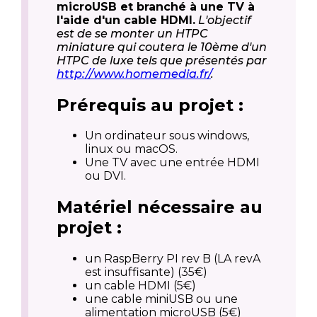
microUSB et branché à une TV à
l'aide d'un cable HDMI.
L'objectif
est de se monter un HTPC
miniature qui coutera le 10ème d'un
HTPC de luxe tels que présentés par
http://www.homemedia.fr/
.
Prérequis au projet :
Un ordinateur sous windows,
linux ou macOS.
Une TV avec une entrée HDMI
ou DVI.
Matériel nécessaire au
projet :
un RaspBerry PI rev B (LA revA
est insuffisante) (35€)
un cable HDMI (5€)
une cable miniUSB ou une
alimentation microUSB (5€)