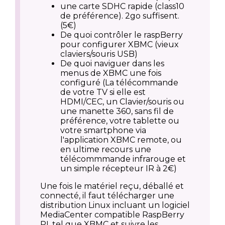
une carte SDHC rapide (class10
de préférence). 2go suffisent.
(5€)
De quoi contrôler le raspBerry
pour configurer XBMC (vieux
claviers/souris USB)
De quoi naviguer dans les
menus de XBMC une fois
configuré (La télécommande
de votre TV si elle est
HDMI/CEC, un Clavier/souris ou
une manette 360, sans fil de
préférence, votre tablette ou
votre smartphone via
l'application XBMC remote, ou
en ultime recours une
télécommmande infrarouge et
un simple récepteur IR à 2€)
Une fois le matériel reçu, déballé et
connecté, il faut télécharger une
distribution Linux incluant un logiciel
MediaCenter compatible RaspBerry
PI, tel que XBMC et suivre les