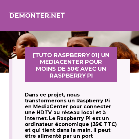
DEMONTER.NET
[TUTO RASPBERRY 01] UN
MEDIACENTER POUR
MOINS DE 50€ AVEC UN
RASPBERRY PI
Dans ce projet, nous
transformerons un Raspberry Pi
en MediaCenter pour connecter
une HDTV au réseau local et à
internet.
Le Raspberry Pi est un
ordinateur économique (35€ TTC)
et qui tient dans la main. Il peut
être alimenté par un port