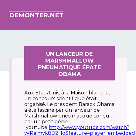
DEMONTER.NET
UN LANCEUR DE
MARSHMALLOW
PNEUMATIQUE ÉPATE
OBAMA
Aux Etats Unis, à la Maison blanche,
un concours scientifique était
organisé. Le président Barack Obama
a été fasciné par un lanceur de
Marshmallow pneumatique conçu
par un petit génie !
[youtube]
http://www.youtube.com/watch?
v=Reimvk8D2Ho&feature=player_embedded