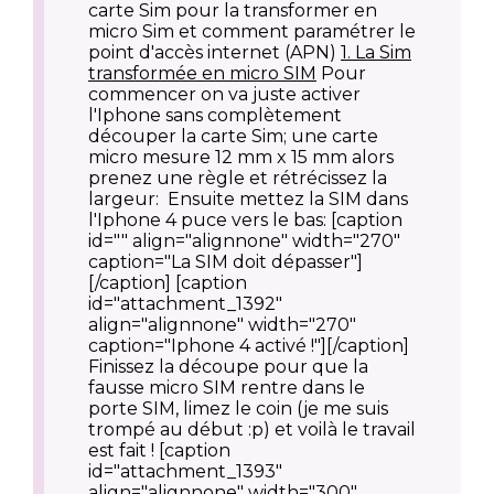
carte Sim pour la transformer en
micro Sim et comment paramétrer le
point d'accès internet (APN)
1. La Sim
transformée en micro SIM
Pour
commencer on va juste activer
l'Iphone sans complètement
découper la carte Sim; une carte
micro mesure 12 mm x 15 mm alors
prenez une règle et rétrécissez la
largeur:
Ensuite mettez la SIM dans
l'Iphone 4 puce vers le bas: [caption
id="" align="alignnone" width="270"
caption="La SIM doit dépasser"]
[/caption] [caption
id="attachment_1392"
align="alignnone" width="270"
caption="Iphone 4 activé !"]
[/caption]
Finissez la découpe pour que la
fausse micro SIM rentre dans le
porte SIM, limez le coin (je me suis
trompé au début :p) et voilà le travail
est fait ! [caption
id="attachment_1393"
align="alignnone" width="300"