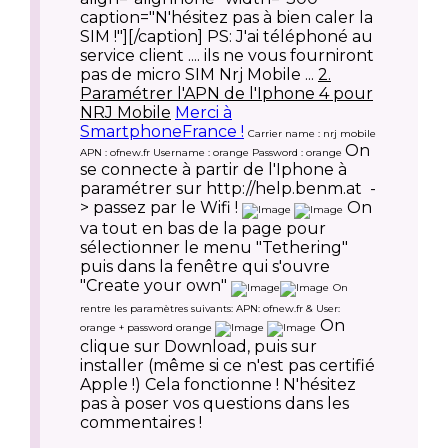
caption="N'hésitez pas à bien caler la
SIM !"]
[/caption] PS: J'ai téléphoné au
service client .... ils ne vous fourniront
pas de micro SIM Nrj Mobile ...
2.
Paramétrer l'APN de l'Iphone 4 pour
NRJ Mobile
Merci à
SmartphoneFrance !
Carrier name : nrj mobile
On
APN : ofnew.fr Username : orange Password : orange
se connecte à partir de l'Iphone à
paramétrer sur http://help.benm.at -
> passez par le Wifi !
On
va tout en bas de la page pour
sélectionner le menu "Tethering"
puis dans la fenêtre qui s'ouvre
"Create your own"
On
rentre les paramètres suivants: APN: ofnew.fr & User:
On
orange + password orange
clique sur Download, puis sur
installer (même si ce n'est pas certifié
Apple !) Cela fonctionne ! N'hésitez
pas à poser vos questions dans les
commentaires !