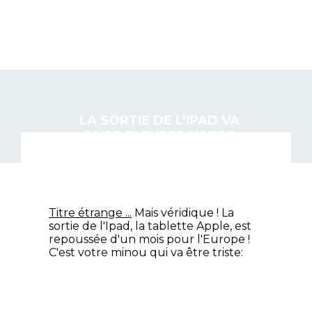
DEMONTER.NET
LA SORTIE DE L’IPAD VA
FAIRE PLEURER VOTRE
CHAT
Titre étrange ...
Mais véridique ! La
sortie de l'Ipad, la tablette Apple, est
repoussée d'un mois pour l'Europe !
C'est votre minou qui va être triste: