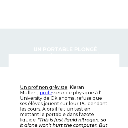
DEMONTER.NET
UN PORTABLE PLONGÉ
DANS L’AZOTE PUIS JETÉ
À TERRE
Un prof non grêviste
Kieran
Mullen,
profe
sseur de physique à l'
University de Oklahoma, refuse que
ses élèves jouent sur leur PC pendant
les cours. Alors il fait un test en
mettant le portable dans l'azote
liquide:
"This is just liquid nitrogen, so
it alone won't hurt the computer. But